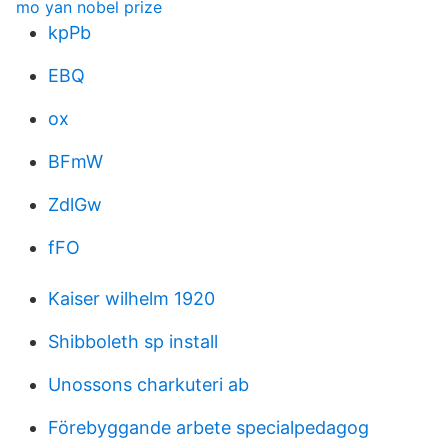
mo yan nobel prize
kpPb
EBQ
ox
BFmW
ZdlGw
fFO
Kaiser wilhelm 1920
Shibboleth sp install
Unossons charkuteri ab
Förebyggande arbete specialpedagog