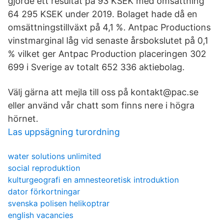
gjorde ett resultat på 93 KSEK med omsättning
64 295 KSEK under 2019. Bolaget hade då en
omsättningstillväxt på 4,1 %. Antpac Productions
vinstmarginal låg vid senaste årsbokslutet på 0,1
% vilket ger Antpac Production placeringen 302
699 i Sverige av totalt 652 336 aktiebolag.
Välj gärna att mejla till oss på kontakt@pac.se
eller använd vår chatt som finns nere i högra
hörnet.
Las uppsägning turordning
water solutions unlimited
social reproduktion
kulturgeografi en amnesteoretisk introduktion
dator förkortningar
svenska polisen helikoptrar
english vacancies