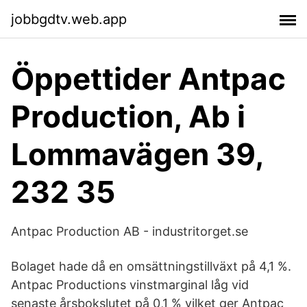
jobbgdtv.web.app
Öppettider Antpac
Production, Ab i
Lommavägen 39,
232 35
Antpac Production AB - industritorget.se
Bolaget hade då en omsättningstillväxt på 4,1 %.
Antpac Productions vinstmarginal låg vid
senaste årsbokslutet på 0,1 % vilket ger Antpac